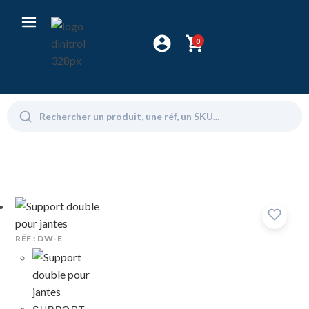
0
RÉF : DW-E