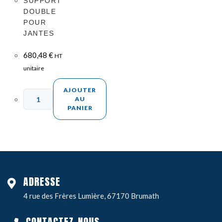
SUPPORT
DOUBLE
POUR
JANTES
680,48
€
HT
unitaire
AJOUTER
AU
PANIER
ADRESSE
4 rue des Frères Lumière, 67170 Brumath
CONTACTEZ-NOUS