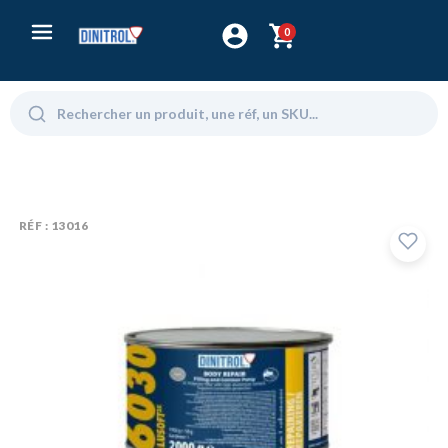
0
RÉF : 13016