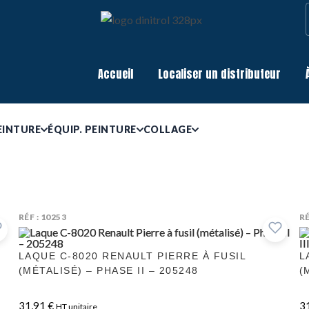
Accueil
Localiser un distributeur
EINTURE
ÉQUIP. PEINTURE
COLLAGE
RÉF : 10253
RÉ
LAQUE C-8020 RENAULT PIERRE À FUSIL
L
(MÉTALISÉ) – PHASE II – 205248
(
31,91
€
3
HT unitaire