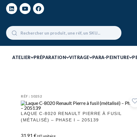
ATELIER
PRÉPARATION
VITRAGE
PARA-PEINTURE
P
RÉF : 10252
LAQUE C-8020 RENAULT PIERRE À FUSIL
(MÉTALISÉ) – PHASE I – 205139
31,91
€
HT unitaire