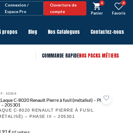
0
0
Connexion /
Ouverture de
Espace Pro
compte
Panier
Favoris
À propos
Blog
Nos Catalogues
Contactez-nous
COMMANDE RAPIDE
NOS PACKS MÉTIERS
F : 10254
AQUE C-8020 RENAULT PIERRE À FUSIL
MÉTALISÉ) – PHASE III – 205301
1,91
€
HT unitaire