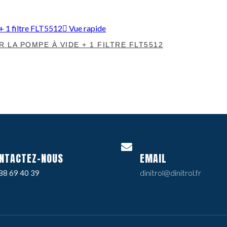
Vue rapide
R LA POMPE À VIDE + 1 FILTRE FLT5512
NTACTEZ-NOUS
EMAIL
88 69 40 39
dinitrol@dinitrol.fr