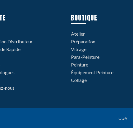
TE
BOUTIQUE
Atelier
tion Distributeur
Préparation
e Rapide
Vitrage
Para-Peinture
s
Peinture
alogues
Équipement Peinture
Collage
ez-nous
CGV