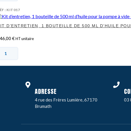
ÉF : KIT017
IT D’ENTRETIEN, 1 BOUTEILLE DE 500 ML D’HUILE POU
46,00
€
HT unitaire
ADRESSE
CO
4 rue des Frères Lumière, 67170
03 
Brumath