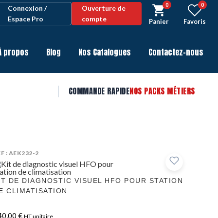
0
0
Connexion /
Ouverture de
Espace Pro
compte
Panier
Favoris
À propos
Blog
Nos Catalogues
Contactez-nous
COMMANDE RAPIDE
NOS PACKS MÉTIERS
F : AEK232-2
IT DE DIAGNOSTIC VISUEL HFO POUR STATION
E CLIMATISATION
40,00
€
HT unitaire