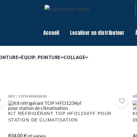
Accueil
Localiser un distributeur
EINTURE
ÉQUIP. PEINTURE
COLLAGE
RÉF : Y2FH00000000
RÉ
KIT RÉFRIGÉRANT TOP HFO1234YF POUR
K
STATION DE CLIMATISATION
D
834,00
€
4
HT unitaire