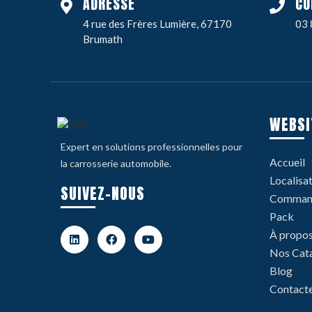
ADRESSE
CO
4 rue des Frères Lumière, 67170
03 
Brumath
WEBSI
Expert en solutions professionnelles pour
Accueil
la carrosserie automobile.
Localisa
SUIVEZ-NOUS
Command
Pack
À propo
Nos Cat
Blog
Contact