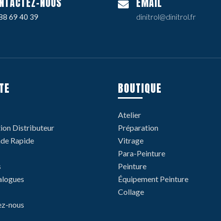
NTACTEZ-NOUS
EMAIL
88 69 40 39
dinitrol@dinitrol.fr
TE
BOUTIQUE
Atelier
tion Distributeur
Préparation
e Rapide
Vitrage
Para-Peinture
s
Peinture
alogues
Équipement Peinture
Collage
ez-nous