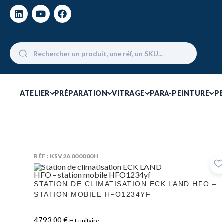
ATELIER
PRÉPARATION
VITRAGE
PARA-PEINTURE
P
RÉF : K5V2A000000H
STATION DE CLIMATISATION ECK LAND HFO –
STATION MOBILE HFO1234YF
4793,00
€
HT unitaire