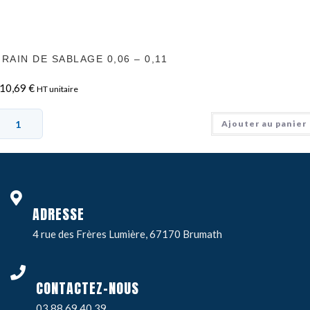
RAIN DE SABLAGE 0,06 – 0,11
10,69
€
HT unitaire
Ajouter au panier
ADRESSE
4 rue des Frères Lumière, 67170 Brumath
CONTACTEZ-NOUS
03 88 69 40 39