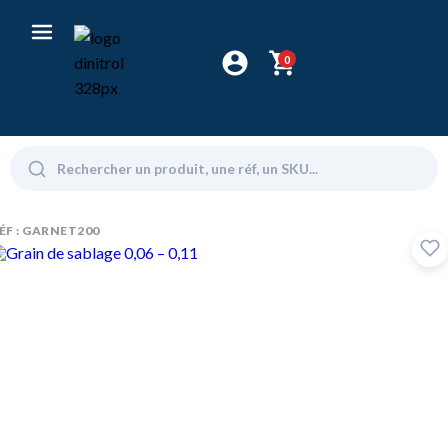
0
ÉF : GARNET200