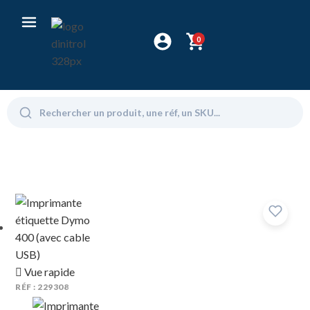
0
Vue rapide
RÉF : 229308