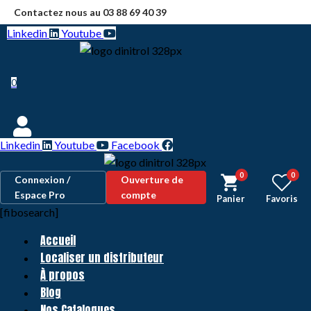
Skip
Contactez nous au 03 88 69 40 39
to
Linkedin
Youtube
content
0
Linkedin
Youtube
Facebook
0
0
Connexion /
Ouverture de
Espace Pro
compte
Panier
Favoris
[fibosearch]
Accueil
Localiser un distributeur
À propos
Blog
Nos Catalogues