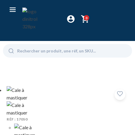
0
RÉF : 17050