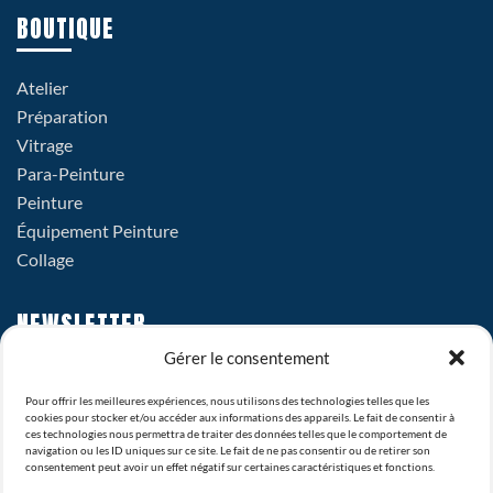
BOUTIQUE
Atelier
Préparation
Vitrage
Para-Peinture
Peinture
Équipement Peinture
Collage
NEWSLETTER
Gérer le consentement
Pour offrir les meilleures expériences, nous utilisons des technologies telles que les
cookies pour stocker et/ou accéder aux informations des appareils. Le fait de consentir à
ces technologies nous permettra de traiter des données telles que le comportement de
navigation ou les ID uniques sur ce site. Le fait de ne pas consentir ou de retirer son
consentement peut avoir un effet négatif sur certaines caractéristiques et fonctions.