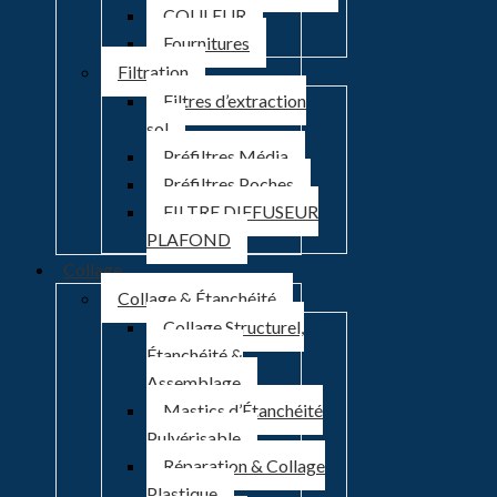
COULEUR
Fournitures
Filtration
Filtres d’extraction
sol
Préfiltres Média
Préfiltres Poches
FILTRE DIFFUSEUR
PLAFOND
Collage
Collage & Étanchéité
Collage Structurel,
Étanchéité &
Assemblage
Mastics d’Étanchéité
Pulvérisable
Réparation & Collage
Plastique