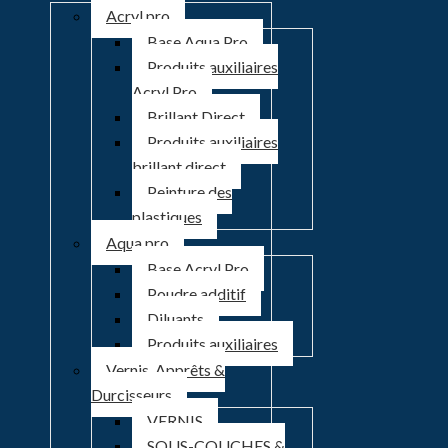
Acryl pro
Base Aqua Pro
Produits auxiliaires
Acryl Pro
Brillant Direct
Produits auxiliaires
brillant direct
Peinture des
plastiques
Aqua pro
Base Acryl Pro
Poudre additif
Diluants
Produits auxiliaires
Vernis, Apprêts &
Durcisseurs
VERNIS
SOUS-COUCHES &