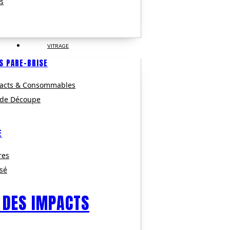
s
VITRAGE
S PARE-BRISE
pacts & Consommables
 de Découpe
E
res
isé
 DES IMPACTS