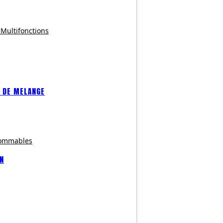
 Multifonctions
 DE MELANGE
sommables
ON