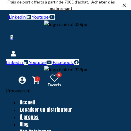
Frais de port offerts à partir de 700€ d'achat.
Acheter dès
maintenant
Linkedin
Youtube
0
Linkedin
Youtube
Facebook
0
0
Favoris
[fibosearch]
Accueil
Localiser un distributeur
À propos
Blog