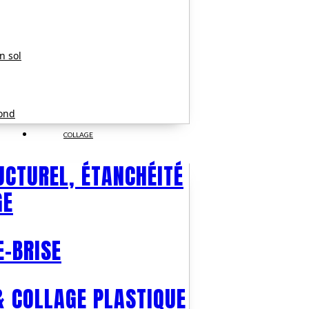
on sol
fond
COLLAGE
UCTUREL, ÉTANCHÉITÉ
GE
E-BRISE
& COLLAGE PLASTIQUE