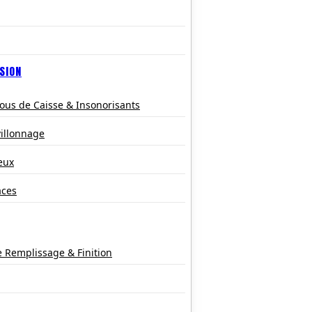
SION
ous de Caisse & Insonorisants
villonnage
eux
aces
e Remplissage & Finition