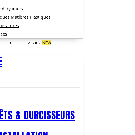
 Acryliques
ques Matières Plastiques
pératures
aces
NEW
PEINTURE
E
ÊTS & DURCISSEURS​