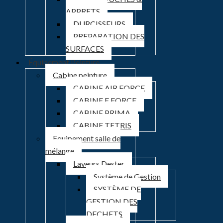
APPRETS
DURCISSEURS
PREPARATION DES
SURFACES
Équipement Peinture
Cabine peinture
CABINE AIR FORCE
CABINE E FORCE
CABINE PRIMA
CABINE TETRIS
Equipement salle de
mélange
Laveurs Dester
Système de Gestion
SYSTÈME DE
GESTION DES
DECHETS