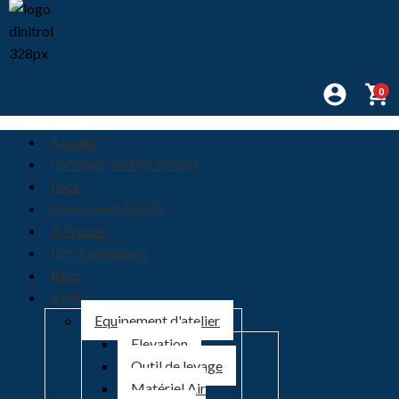
0
Accueil
Localiser un distributeur
Pack
Commande Rapide
À Propos
Nos Catalogues
Blog
Atelier
Equipement d'atelier
Elevation
Outil de levage
Matériel Air