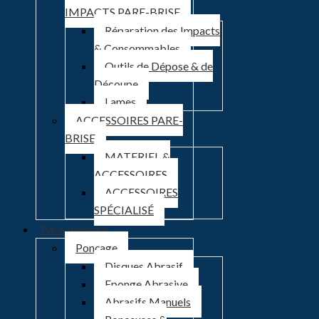
IMPACTS PARE-BRISE
Réparation des Impacts
& Consommables
Outils de Dépose & de
Découpe
Lames
ACCESSOIRES PARE-
BRISE
MATERIEL &
ACCESSOIRES
ACCESSOIRES
SPÉCIALISÉ
Para-peinture
Ponçage
Disques Abrasif
Eponge Abrasive
Abrasifs Manuels