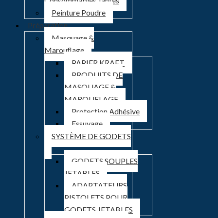
Consommables Jantes
Peinture Poudre
Préparation
Masquage &
Marouflage
PAPIER KRAFT
PRODUITS DE
MASQUAGE &
MAROUFLAGE
Protection Adhésive
Essuyage
SYSTÈME DE GODETS
GODETS SOUPLES
JETABLES
ADAPTATEURS
PISTOLETS POUR
GODETS JETABLES