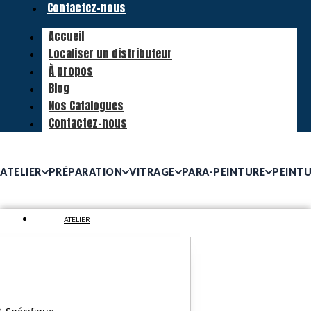
Contactez-nous
Accueil
Localiser un distributeur
À propos
Blog
Nos Catalogues
Contactez-nous
ATELIER
PRÉPARATION
VITRAGE
PARA-PEINTURE
PEINT
ATELIER