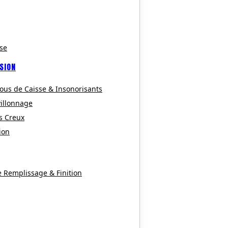
se
SION
ous de Caisse & Insonorisants
villonnage
s Creux
ion
e Remplissage & Finition