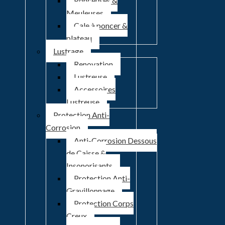
Ponceuses &
Meuleuses
Cale à poncer &
plateau
Lustrage
Renovation
Lustreuse
Accessoires
Lustreuse
Protection Anti-
Corrosion
Anti-Corrosion Dessous
de Caisse &
Insonorisants
Protection Anti-
Gravillonnage
Protection Corps
Creux