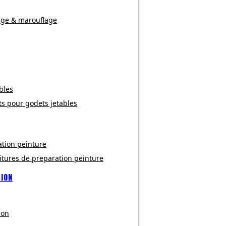
age & marouflage
bles
ts pour godets jetables
ation peinture
itures de preparation peinture
TION
ion