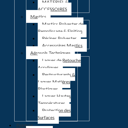
MATERIEL &
ACCESSOIRES
Mastics
Mastics Polyester de
Remplissage & Finition
Résines Polyester
Accessoires Mastics
Aérosols Techniques
Laques de Retouche
Acryliques
Restructurants &
Laques Matières
Plastiques
Laques Hautes
Températures
Protection des
Surfaces
Peinture