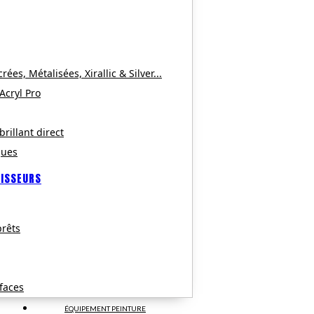
es, Métalisées, Xirallic & Silver...
 Acryl Pro
brillant direct
ques
CISSEURS
rêts
faces
ÉQUIPEMENT PEINTURE