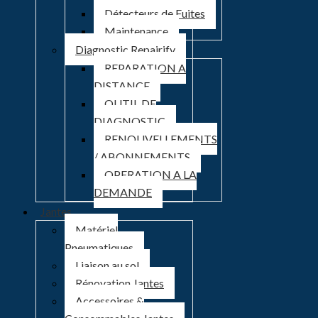
Détecteurs de Fuites
Maintenance
Diagnostic Repairify
REPARATION A
DISTANCE
OUTIL DE
DIAGNOSTIC
RENOUVELLEMENTS
/ ABONNEMENTS
OPERATION A LA
DEMANDE
Jantes
Matériel
Pneumatiques
Liaison au sol
Rénovation Jantes
Accessoires &