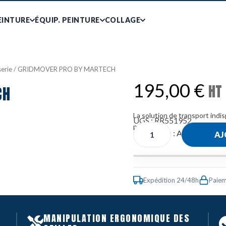
EINTURE
ÉQUIP. PEINTURE
COLLAGE
serie
/ GRIDMOVER PRO BY MARTECH
195,00
€
HT 
CH
La solution de transport indi
UGS :
RR551952
peinture.
Catégories :
Atelier
,
Chario
AJ
Expédition 24/48h
Paiem
MANIPULATION ERGONOMIQUE DES