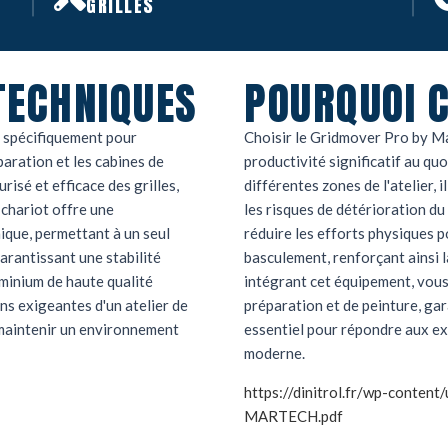
GRILLES
TECHNIQUES
POURQUOI C
 spécifiquement pour
Choisir le Gridmover Pro by Ma
paration et les cabines de
productivité significatif au quot
risé et efficace des grilles,
différentes zones de l'atelier, 
 chariot offre une
les risques de détérioration du
ique, permettant à un seul
réduire les efforts physiques po
garantissant une stabilité
basculement, renforçant ainsi la
minium de haute qualité
intégrant cet équipement, vous
ns exigeantes d'un atelier de
préparation et de peinture, gara
r maintenir un environnement
essentiel pour répondre aux ex
moderne.
https://dinitrol.fr/wp-con
MARTECH.pdf